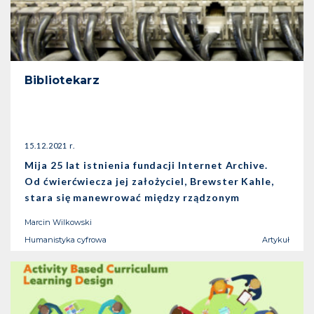
Bibliotekarz
15.12.2021 r.
Mija 25 lat istnienia fundacji Internet Archive.
Od ćwierćwiecza jej założyciel, Brewster Kahle,
stara się manewrować między rządzonym
regułami cyfrowego kapitalizmu rynkiem a
Marcin Wilkowski
biblioteką wyłączoną z tych reguł.
Humanistyka cyfrowa
Artykuł