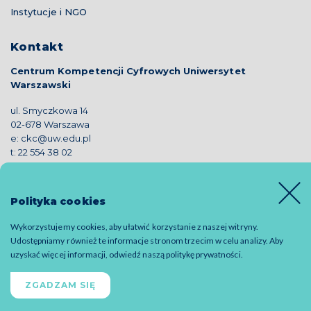
Instytucje i NGO
Kontakt
Centrum Kompetencji Cyfrowych Uniwersytet
Warszawski
ul. Smyczkowa 14
02-678 Warszawa
e:
ckc@uw.edu.pl
t:
22 554 38 02
Polityka cookies
Wykorzystujemy cookies, aby ułatwić korzystanie z naszej witryny.
© 2019 CKC - all rights reserved
Udostępniamy również te informacje stronom trzecim w celu analizy. Aby
uzyskać więcej informacji, odwiedź naszą
politykę prywatności
.
Polityka prywatności
Deklaracja dostępności
ZGADZAM SIĘ
Designed by
Logotomia