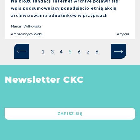
Na blogu fundacji Internet Archive pojawił się
wpis podsumowujący ponadpięcioletnią akcję
archiwizowania odnośników w przypisach
dodawanych do haseł wikipedystycznych.
Marcin Wilkowski
Archiwistyka Webu
Artykuł
1
3
4
5
6
z
6
Newsletter CKC
ZAPISZ SIĘ