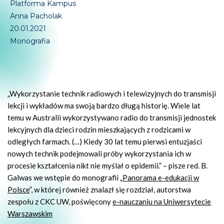
Platforma Kampus
Anna Pacholak
20.01.2021
Monografia
„Wykorzystanie technik radiowych i telewizyjnych do transmisji
lekcji i wykładów ma swoją bardzo długą historię. Wiele lat
temu w Australii wykorzystywano radio do transmisji jednostek
lekcyjnych dla dzieci rodzin mieszkających z rodzicami w
odległych farmach. (…) Kiedy 30 lat temu pierwsi entuzjaści
nowych technik podejmowali próby wykorzystania ich w
procesie kształcenia nikt nie myślał o epidemii.” – pisze red. B.
Galwas we wstępie do monografii „
Panorama e-edukacji w
Polsce
”, w której również znalazł się rozdział, autorstwa
zespołu z CKC UW, poświęcony
e-nauczaniu na Uniwersytecie
Warszawskim