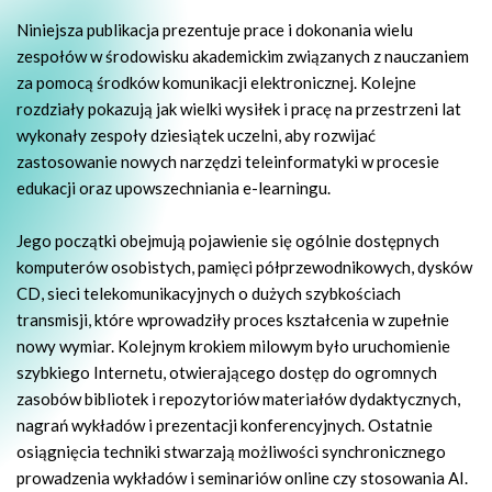
Niniejsza publikacja prezentuje prace i dokonania wielu
zespołów w środowisku akademickim związanych z nauczaniem
za pomocą środków komunikacji elektronicznej. Kolejne
rozdziały pokazują jak wielki wysiłek i pracę na przestrzeni lat
wykonały zespoły dziesiątek uczelni, aby rozwijać
zastosowanie nowych narzędzi teleinformatyki w procesie
edukacji oraz upowszechniania e-learningu.
Jego początki obejmują pojawienie się ogólnie dostępnych
komputerów osobistych, pamięci półprzewodnikowych, dysków
CD, sieci telekomunikacyjnych o dużych szybkościach
transmisji, które wprowadziły proces kształcenia w zupełnie
nowy wymiar. Kolejnym krokiem milowym było uruchomienie
szybkiego Internetu, otwierającego dostęp do ogromnych
zasobów bibliotek i repozytoriów materiałów dydaktycznych,
nagrań wykładów i prezentacji konferencyjnych. Ostatnie
osiągnięcia techniki stwarzają możliwości synchronicznego
prowadzenia wykładów i seminariów online czy stosowania AI.