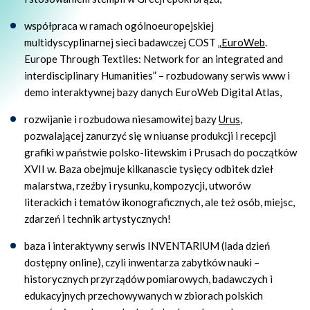
współpraca w ramach ogólnoeuropejskiej
multidyscyplinarnej sieci badawczej COST „
EuroWeb
.
Europe Through Textiles: Network for an integrated and
interdisciplinary Humanities” – rozbudowany serwis www i
demo interaktywnej bazy danych EuroWeb Digital Atlas,
rozwijanie i rozbudowa niesamowitej bazy
Urus
,
pozwalającej zanurzyć się w niuanse produkcji i recepcji
grafiki w państwie polsko-litewskim i Prusach do początków
XVII w. Baza obejmuje kilkanascie tysięcy odbitek dzieł
malarstwa, rzeźby i rysunku, kompozycji, utworów
literackich i tematów ikonograficznych, ale też osób, miejsc,
zdarzeń i technik artystycznych!
baza i interaktywny serwis INVENTARIUM (lada dzień
dostępny online), czyli inwentarza zabytków nauki –
historycznych przyrządów pomiarowych, badawczych i
edukacyjnych przechowywanych w zbiorach polskich