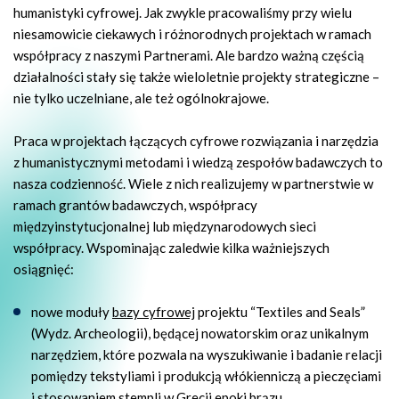
humanistyki cyfrowej. Jak zwykle pracowaliśmy przy wielu
niesamowicie ciekawych i różnorodnych projektach w ramach
współpracy z naszymi Partnerami. Ale bardzo ważną częścią
działalności stały się także wieloletnie projekty strategiczne –
nie tylko uczelniane, ale też ogólnokrajowe.
Praca w projektach łączących cyfrowe rozwiązania i narzędzia
z humanistycznymi metodami i wiedzą zespołów badawczych to
nasza codzienność. Wiele z nich realizujemy w partnerstwie w
ramach grantów badawczych, współpracy
międzyinstytucjonalnej lub międzynarodowych sieci
współpracy.
Wspominając zaledwie kilka ważniejszych
osiągnięć:
nowe moduły
bazy cyfrowej
projektu “Textiles and Seals”
(Wydz. Archeologii), będącej nowatorskim oraz unikalnym
narzędziem, które pozwala na wyszukiwanie i badanie relacji
pomiędzy tekstyliami i produkcją włókienniczą a pieczęciami
i stosowaniem stempli w Grecji epoki brązu,