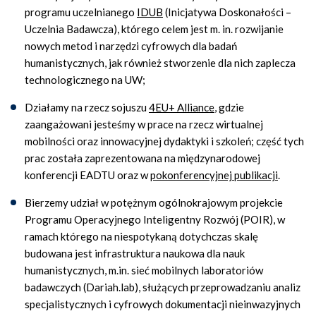
programu uczelnianego
IDUB
(Inicjatywa Doskonałości –
Uczelnia Badawcza), którego celem jest
m. in. rozwijanie
nowych metod i narzędzi cyfrowych dla badań
humanistycznych, jak również stworzenie dla nich zaplecza
technologicznego na UW;
Działamy na rzecz sojuszu
4EU+ Alliance
, gdzie
zaangażowani jesteśmy w prace na rzecz wirtualnej
mobilności oraz innowacyjnej dydaktyki i szkoleń; część tych
prac została zaprezentowana na międzynarodowej
konferencji EADTU oraz w
pokonferencyjnej publikacji
.
Bierzemy udział w potężnym ogólnokrajowym projekcie
Programu Operacyjnego Inteligentny Rozwój (POIR), w
ramach którego na niespotykaną dotychczas skalę
budowana jest infrastruktura naukowa dla nauk
humanistycznych, m.in. sieć mobilnych laboratoriów
badawczych (Dariah.lab), służących przeprowadzaniu analiz
specjalistycznych i cyfrowych dokumentacji nieinwazyjnych