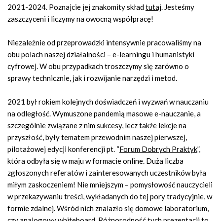
2021-2024. Poznajcie jej znakomity skład
tutaj
. Jesteśmy
zaszczyceni i liczymy na owocną współpracę!
Niezależnie od przeprowadzki intensywnie pracowaliśmy na
obu polach naszej działalności – e-learningu i humanistyki
cyfrowej. W obu przypadkach troszczymy się zarówno o
sprawy technicznie, jak i rozwijanie narzędzi i metod.
2021 był rokiem kolejnych doświadczeń i wyzwań w nauczaniu
na odległość. Wymuszone pandemią masowe e-nauczanie, a
szczególnie związane z nim sukcesy, lecz także lekcje na
przyszłość, były tematem przewodnim naszej pierwszej,
pilotażowej edycji konferencji pt. “
Forum Dobrych Praktyk
”,
która odbyła się w maju w formacie online. Duża liczba
zgłoszonych referatów i zainteresowanych uczestników była
miłym zaskoczeniem! Nie mniejszym – pomysłowość nauczycieli
w przekazywaniu treści, wykładanych do tej pory tradycyjnie, w
formie zdalnej. Wśród nich znalazło się domowe laboratorium,
czy analogowy whiteboard. Różnorodność tych prezentacji to