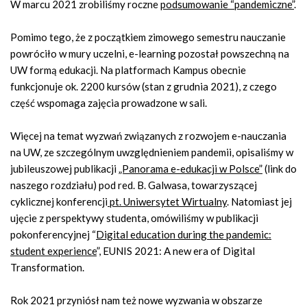
W marcu 2021 zrobiliśmy roczne
podsumowanie “pandemiczne”
.
Pomimo tego, że z początkiem zimowego semestru nauczanie
powróciło w mury uczelni, e-learning pozostał powszechną na
UW formą edukacji. Na platformach Kampus obecnie
funkcjonuje ok. 2200 kursów (stan z grudnia 2021), z czego
część wspomaga zajęcia prowadzone w sali.
Więcej na temat wyzwań związanych z rozwojem e-nauczania
na UW, ze szczególnym uwzględnieniem pandemii, opisaliśmy w
jubileuszowej publikacji
„Panorama e-edukacji w Polsce”
(link do
naszego rozdziału) pod red. B. Galwasa, towarzyszącej
cyklicznej konferencji
pt. Uniwersytet Wirtualny
. Natomiast jej
ujęcie z perspektywy studenta, omówiliśmy w publikacji
pokonferencyjnej “
Digital education during the pandemic:
student experience
”, EUNIS 2021: A new era of Digital
Transformation.
Rok 2021 przyniósł nam też nowe wyzwania w obszarze