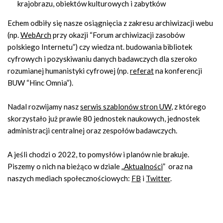
krajobrazu, obiektów kulturowych i zabytków
Echem odbiły się nasze osiągnięcia z zakresu archiwizacji webu
(np.
WebArch
przy okazji “
Forum archiwizacji zasobów
polskiego Internetu”)
czy wiedza nt. budowania bibliotek
cyfrowych i pozyskiwaniu danych badawczych dla szeroko
rozumianej humanistyki cyfrowej (np.
referat
na konferencji
BUW “Hinc Omnia”).
Nadal rozwijamy nasz
serwis szablonów stron UW
, z którego
skorzystało już prawie 80 jednostek naukowych, jednostek
administracji centralnej oraz zespołów badawczych.
A jeśli chodzi o 2022, to pomysłów i planów nie brakuje.
Piszemy o nich na bieżąco w dziale „
Aktualności
” oraz na
naszych mediach społecznościowych:
FB
i
Twitter
.