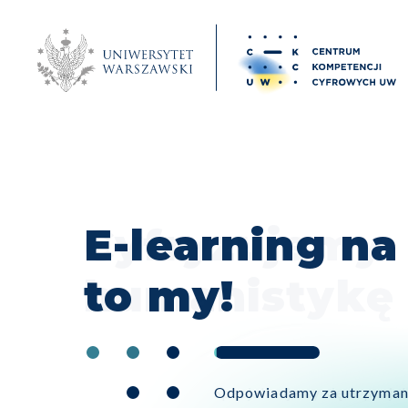
Cyfryzujemy
humanistykę
Specjalizujemy się w proj