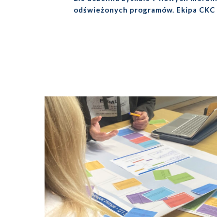
odświeżonych programów. Ekipa CKC 
na wydziały, aby pokazać Wam te zmia
Zobaczcie, co przygotowaliśmy!