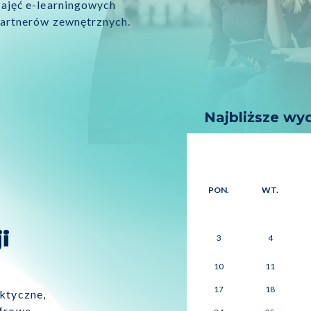
etapach ich powstawania
Najbliższe wy
Po
PON.
WT.
i
3
4
10
11
17
18
ktyczne,
frowe.