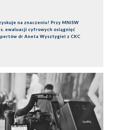
zyskuje na znaczeniu! Przy MNiSW
s. ewaluacji cyfrowych osiągnięć
pertów dr Aneta Wysztygiel z CKC
acza dla polskiej nauki.