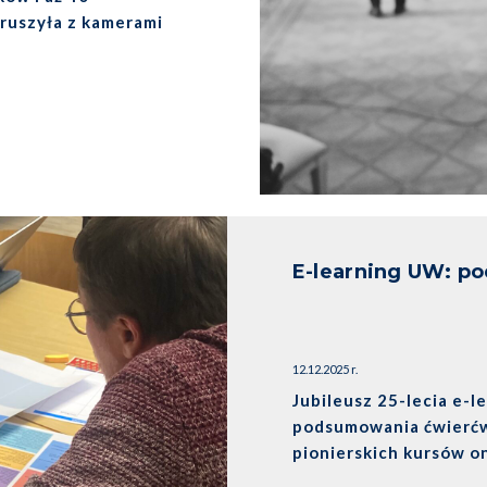
ruszyła z kamerami
ny z bliska.
E-learning UW: p
12.12.2025 r.
Jubileusz 25-lecia e-l
podsumowania ćwierćw
pionierskich kursów o
najnowsze trendy w na