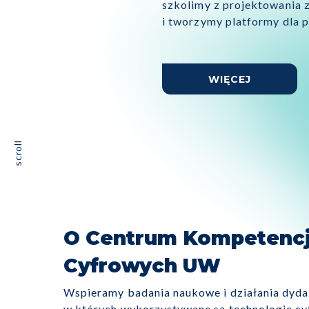
cyfrowych, na wszystkich 
i realizacji.
WIĘCEJ
scroll
O Centrum Kompetencj
Cyfrowych UW
Wspieramy badania naukowe i działania dyda
w których wykorzystywane są technologie cy