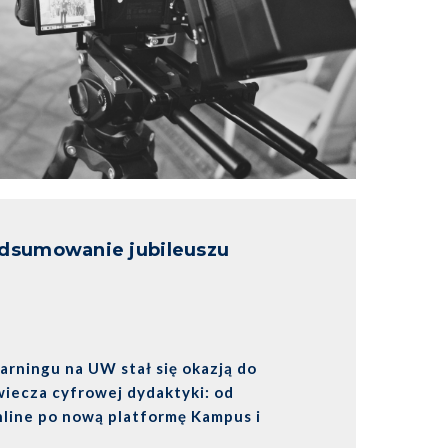
odsumowanie jubileuszu
earningu na UW stał się okazją do
iecza cyfrowej dydaktyki: od
nline po nową platformę Kampus i
uczaniu. Na wydarzenia zapisało się