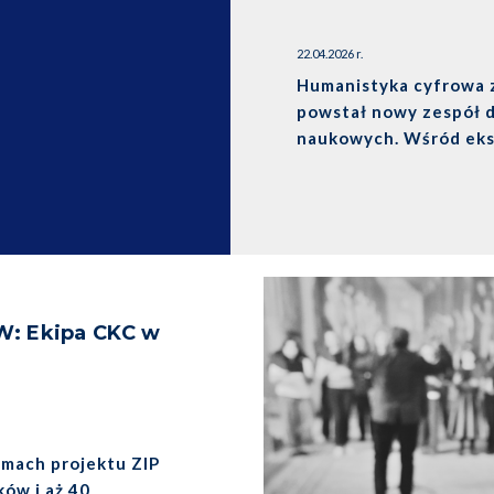
22.04.2026 r.
Humanistyka cyfrowa 
powstał nowy zespół d
naukowych. Wśród eks
UW. Sprawdź, co to ozn
W: Ekipa CKC w
amach projektu ZIP
ków i aż 40