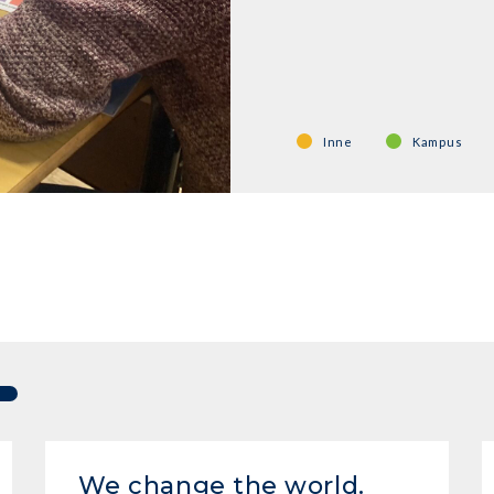
ponad 860 osób.
Inne
Kampus
We change the world.