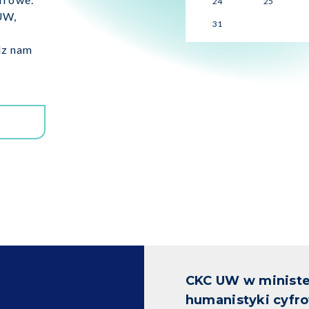
24
25
UW,
31
dz nam
CKC UW w ministe
humanistyki cyfr