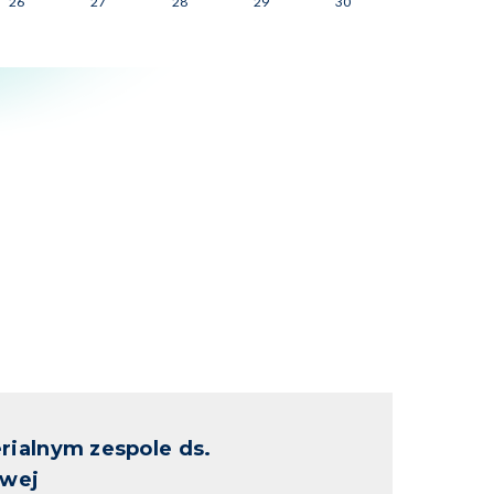
26
27
28
29
30
rialnym zespole ds.
owej