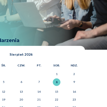
darzenia
sierpień 2026
przedni miesiąc
Kolejny miesiąc
ŚR.
CZW.
PT.
SOB.
NDZ.
1
2
5
6
7
9
8
12
13
14
15
16
19
20
21
22
23