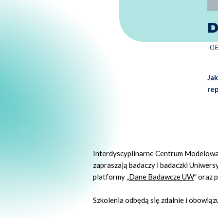
D
06
Ja
re
Interdyscyplinarne Centrum Modelo
zapraszają badaczy i badaczki Uniwers
platformy „
Dane Badawcze UW
” oraz
Szkolenia odbędą się zdalnie i obowiązu