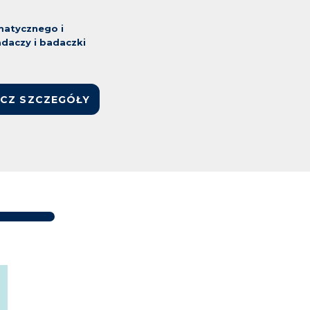
matycznego i
aczy i badaczki
CZ SZCZEGÓŁY