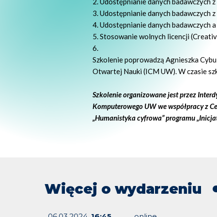
Udostępnianie danych badawczych z 
Udostępnianie danych badawczych z
Udostępnianie danych badawczych a
Stosowanie wolnych licencji (Crea
Szkolenie poprowadzą Agnieszka Cybul
Otwartej Nauki (ICM UW). W czasie szko
Szkolenie organizowane jest przez Inte
Komputerowego UW we współpracy z Cen
„Humanistyka cyfrowa” programu „Inicj
Więcej o wydarzeniu
06.03.2024,
16:45
online