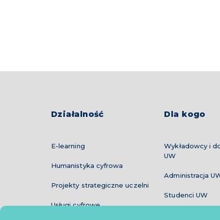
Działalność
Dla kogo
E-learning
Wykładowcy i do
UW
Humanistyka cyfrowa
Administracja U
Projekty strategiczne uczelni
Studenci UW
Usługi cyfrowe
Instytucje i NGO