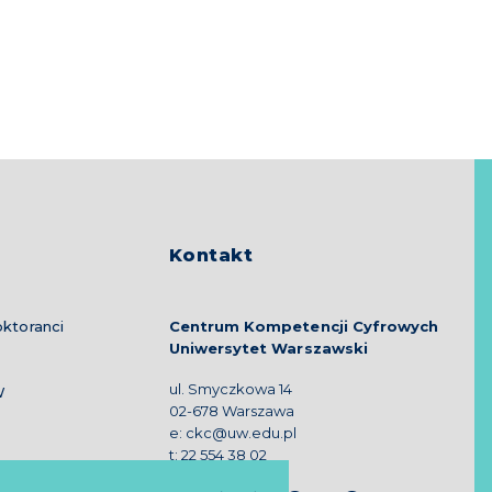
Kontakt
ktoranci
Centrum Kompetencji Cyfrowych
Uniwersytet Warszawski
ul. Smyczkowa 14
W
02-678 Warszawa
e:
ckc@uw.edu.pl
t:
22 554 38 02