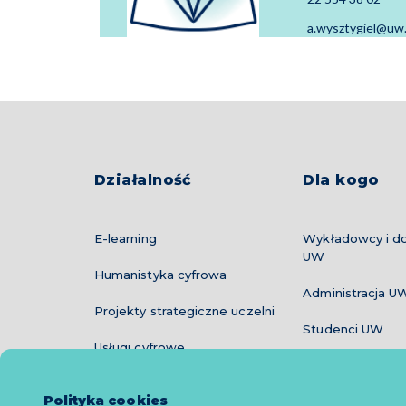
a.wysztygiel@uw.
Działalność
Dla kogo
E-learning
Wykładowcy i do
UW
Humanistyka cyfrowa
Administracja U
Projekty strategiczne uczelni
Studenci UW
Usługi cyfrowe
Instytucje i NGO
Szkolenia i warsztaty
Polityka cookies