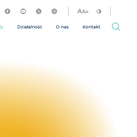
A
A
A
ty
Działalność
O nas
Kontakt