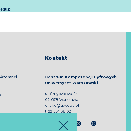
edu.pl
Kontakt
ktoranci
Centrum Kompetencji Cyfrowych
Uniwersytet Warszawski
ul. Smyczkowa 14
W
02-678 Warszawa
e:
ckc@uw.edu.pl
t:
22 554 38 02