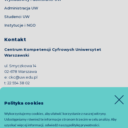
Administracja UW
Studenci UW
Instytucje i NGO
Kontakt
Centrum Kompetencji Cyfrowych Uniwersytet
Warszawski
ul. Smyczkowa 14
02-678 Warszawa
e:
ckc@uw.edu.pl
t:
22 554 38 02
Polityka cookies
Wykorzystujemy cookies, aby ułatwić korzystanie z naszej witryny.
© 2019 CKC - all rights reserved
Udostępniamy również te informacje stronom trzecim w celu analizy. Aby
uzyskać więcej informacji, odwiedź naszą
politykę prywatności
.
Polityka prywatności