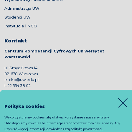
Administracja UW
Studenci UW
Instytucje i NGO
Kontakt
Centrum Kompetencji Cyfrowych Uniwersytet
Warszawski
ul. Smyczkowa 14
02-678 Warszawa
e:
ckc@uw.edu.pl
t:
22 554 38 02
Polityka cookies
Wykorzystujemy cookies, aby ułatwić korzystanie z naszej witryny.
© 2019 CKC - all rights reserved
Udostępniamy również te informacje stronom trzecim w celu analizy. Aby
uzyskać więcej informacji, odwiedź naszą
politykę prywatności
.
Polityka prywatności